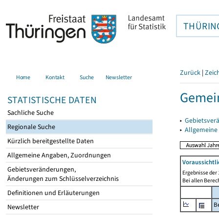
THÜRIN
Zurück
|
Zeic
Home
Kontakt
Suche
Newsletter
Gemein
STATISTISCHE DATEN
Sachliche Suche
▸
Gebietsver
Regionale Suche
▸
Allgemeine
Kürzlich bereitgestellte Daten
Allgemeine Angaben, Zuordnungen
Voraussichtl
Gebietsveränderungen,
Ergebnisse der 
Änderungen zum Schlüsselverzeichnis
Bei allen Bere
Definitionen und Erläuterungen
B
Newsletter