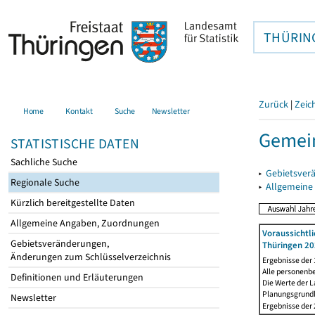
THÜRIN
Zurück
|
Zeic
Home
Kontakt
Suche
Newsletter
Gemein
STATISTISCHE DATEN
Sachliche Suche
▸
Gebietsver
Regionale Suche
▸
Allgemeine
Kürzlich bereitgestellte Daten
Allgemeine Angaben, Zuordnungen
Voraussichtl
Gebietsveränderungen,
Thüringen 20
Änderungen zum Schlüsselverzeichnis
Ergebnisse der
Alle personenb
Definitionen und Erläuterungen
Die Werte der 
Planungsgrundla
Newsletter
Ergebnisse der 2