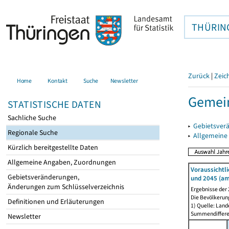
THÜRIN
Zurück
|
Zeic
Home
Kontakt
Suche
Newsletter
Gemein
STATISTISCHE DATEN
Sachliche Suche
▸
Gebietsver
Regionale Suche
▸
Allgemeine
Kürzlich bereitgestellte Daten
Allgemeine Angaben, Zuordnungen
Voraussichtl
Gebietsveränderungen,
und 2045 (am
Änderungen zum Schlüsselverzeichnis
Ergebnisse der
Die Bevölkerun
Definitionen und Erläuterungen
1) Quelle: Lan
Summendiffer
Newsletter