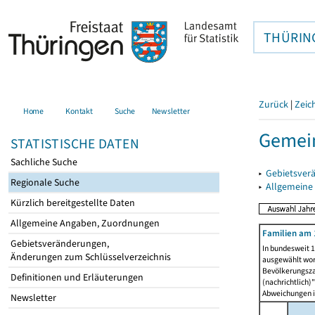
THÜRIN
Zurück
|
Zeic
Home
Kontakt
Suche
Newsletter
Gemein
STATISTISCHE DATEN
Sachliche Suche
▸
Gebietsver
Regionale Suche
▸
Allgemeine
Kürzlich bereitgestellte Daten
Allgemeine Angaben, Zuordnungen
Familien am 
Gebietsveränderungen,
In bundesweit 1
Änderungen zum Schlüsselverzeichnis
ausgewählt wor
Bevölkerungszah
Definitionen und Erläuterungen
(nachrichtlich)"
Abweichungen i
Newsletter