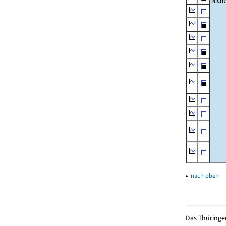
Nich
▴
nach oben
Das Thüringer