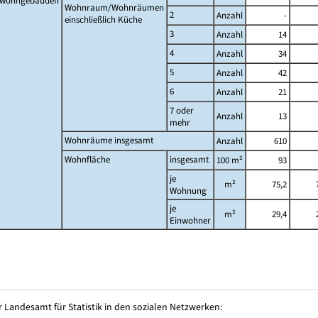
twohngebäuden
Wohnraum/Wohnräumen
2
Anzahl
-
einschließlich Küche
3
Anzahl
14
4
Anzahl
34
5
Anzahl
42
6
Anzahl
21
7 oder
Anzahl
13
mehr
Wohnräume insgesamt
Anzahl
610
Wohnfläche
insgesamt
100 m²
93
je
m²
75,2
Wohnung
je
m²
29,4
Einwohner
 Landesamt für Statistik in den sozialen Netzwerken: