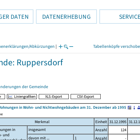
GER DATEN
DATENERHEBUNG
SERVIC
henerklärungen/Abkürzungen
|
Tabellenköpfe verschob
nde: Ruppersdorf
änderungen der Gemeinde
Wohnungen in Wohn- und Nichtwohngebäuden am 31. Dezember ab 1995
me
Merkmal
Einheit
31.12.1995
31.12.
ungen in
insgesamt
Anzahl
124
- und
davon mit ...
1
Anzahl
-