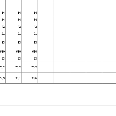
-
-
-
14
14
14
34
34
34
42
42
42
21
21
21
13
13
13
610
610
610
93
93
93
75,2
75,2
75,2
29,9
30,1
30,6