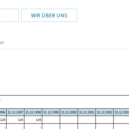
E
WIR ÜBER UNS
en?
1996
31.12.1997
31.12.1998
31.12.1999
31.12.2000
31.12.2001
31.12.2002
31.12.200
124
124
124
-
-
-