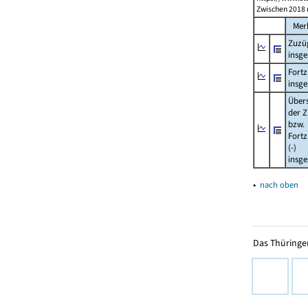
Zwischen 2018 
Mer
Zuzü
insg
Fort
insg
Über
der Z
bzw.
Fort
(-)
insg
▴
nach oben
Das Thüringer