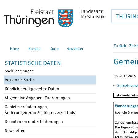
THÜRIN
Zurück
|
Zeic
Home
Kontakt
Suche
Newsletter
Gemein
STATISTISCHE DATEN
Sachliche Suche
bis 31.12.2018
Regionale Suche
▸
Gebietsver
Kürzlich bereitgestellte Daten
Allgemeine Angaben, Zuordnungen
Wanderunge
Gebietsveränderungen,
Änderungen zum Schlüsselverzeichnis
über die Grenz
Definitionen und Erläuterungen
Zur Geheimhalt
Das Ergebnis d
Newsletter
dem Statistikp
https://www.sta