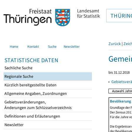
THÜRIN
Zurück
|
Zeic
Home
Kontakt
Suche
Newsletter
Gemein
STATISTISCHE DATEN
Sachliche Suche
bis 31.12.2018
Regionale Suche
▸
Gebietsver
Kürzlich bereitgestellte Daten
Allgemeine Angaben, Zuordnungen
Bevölkerung 
Gebietsveränderungen,
Änderungen zum Schlüsselverzeichnis
Grundlage der F
Der Zensus 2011
Definitionen und Erläuterungen
Für die Jahre v
Newsletter
Die Ergebnisse
der Bevölkerung