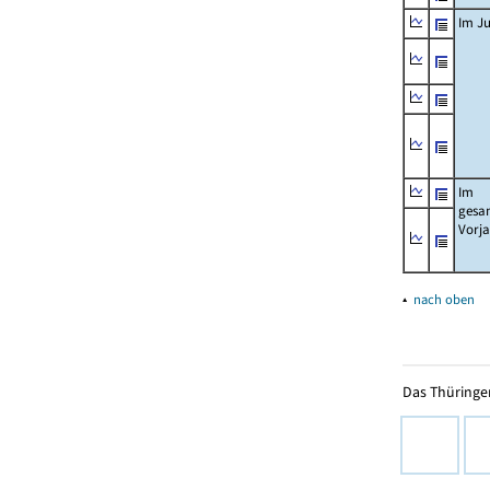
Im Ju
Im
gesa
Vorj
▴
nach oben
Das Thüringer