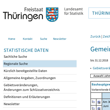
THÜRIN
Zurück
|
Zeic
Home
Kontakt
Suche
Newsletter
Gemein
STATISTISCHE DATEN
Sachliche Suche
bis 31.12.2018
Regionale Suche
▸
Gebietsver
Kürzlich bereitgestellte Daten
Allgemeine Angaben, Zuordnungen
Bauhauptgew
Gebietsveränderungen,
Änderungen zum Schlüsselverzeichnis
Vorbereitende B
Definitionen und Erläuterungen
Am 3
Newsletter
Juni