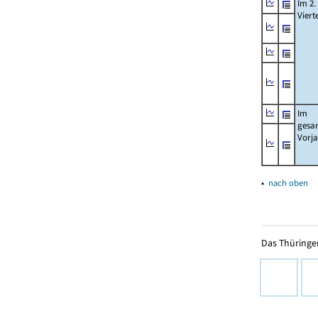
Im 2.
Viert
Im
gesa
Vorj
▴
nach oben
Das Thüringer