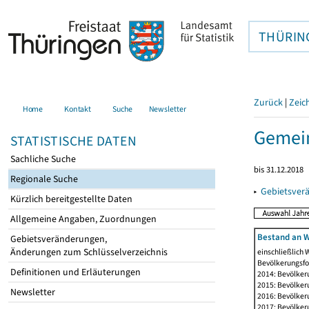
THÜRIN
Zurück
|
Zeic
Home
Kontakt
Suche
Newsletter
Gemein
STATISTISCHE DATEN
Sachliche Suche
bis 31.12.2018
Regionale Suche
▸
Gebietsver
Kürzlich bereitgestellte Daten
Allgemeine Angaben, Zuordnungen
Bestand an W
Gebietsveränderungen,
Änderungen zum Schlüsselverzeichnis
einschließlich
Bevölkerungsfo
Definitionen und Erläuterungen
2014: Bevölker
2015: Bevölker
Newsletter
2016: Bevölker
2017: Bevölker