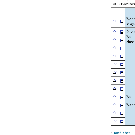
2018: Bevölker
Wohn
insg
Davon
Woh
einsc
Wohn
Wohn
▴
nach oben