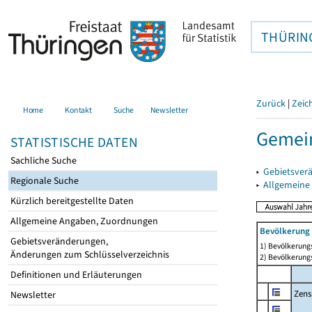
THÜRIN
Zurück
|
Zeic
Home
Kontakt
Suche
Newsletter
Gemein
STATISTISCHE DATEN
Sachliche Suche
▸
Gebietsver
Regionale Suche
▸
Allgemeine
Kürzlich bereitgestellte Daten
Allgemeine Angaben, Zuordnungen
Bevölkerung 
Gebietsveränderungen,
1) Bevölkerungs
Änderungen zum Schlüsselverzeichnis
2) Bevölkerungs
Definitionen und Erläuterungen
Zens
Newsletter