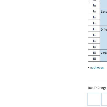
Zens
Diff
Verä
▴
nach oben
Das Thüringer