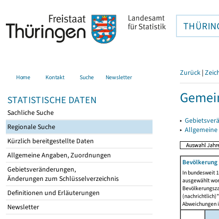
THÜRIN
Zurück
|
Zeic
Home
Kontakt
Suche
Newsletter
Gemein
STATISTISCHE DATEN
Sachliche Suche
▸
Gebietsver
Regionale Suche
▸
Allgemeine
Kürzlich bereitgestellte Daten
Allgemeine Angaben, Zuordnungen
Bevölkerung 
Gebietsveränderungen,
In bundesweit 1
Änderungen zum Schlüsselverzeichnis
ausgewählt wor
Bevölkerungszah
Definitionen und Erläuterungen
(nachrichtlich)"
Abweichungen i
Newsletter