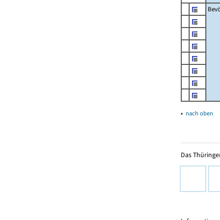
Bevö
▴
nach oben
Das Thüringer