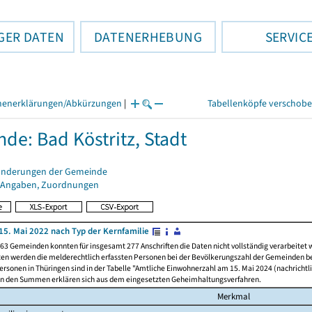
GER DATEN
DATENERHEBUNG
SERVIC
henerklärungen/Abkürzungen
|
Tabellenköpfe verschob
de: Bad Köstritz, Stadt
änderungen der Gemeinde
 Angaben, Zuordnungen
15. Mai 2022 nach Typ der Kernfamilie
63 Gemeinden konnten für insgesamt 277 Anschriften die Daten nicht vollständig verarbeitet
ten werden die melderechtlich erfassten Personen bei der Bevölkerungszahl der Gemeinden be
rsonen in Thüringen sind in der Tabelle "Amtliche Einwohnerzahl am 15. Mai 2024 (nachrichtli
n den Summen erklären sich aus dem eingesetzten Geheimhaltungsverfahren.
Merkmal