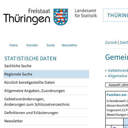
THÜRIN
Zurück
|
Zeic
Home
Kontakt
Suche
Newsletter
Gemein
STATISTISCHE DATEN
Sachliche Suche
▸
Gebietsver
Regionale Suche
▸
Allgemeine
Kürzlich bereitgestellte Daten
Allgemeine Angaben, Zuordnungen
Familien am 
Gebietsveränderungen,
In bundesweit 1
Änderungen zum Schlüsselverzeichnis
diesen Anschrif
insgesamt 22 Pe
Definitionen und Erläuterungen
Abweichungen i
Newsletter