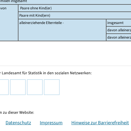
milien insgesamt
avon
Paare ohne Kind(er)
Paare mit Kind(ern)
alleinerziehende Elternteile -
insgesamt
davon alleiner
davon alleiner
 Landesamt für Statistik in den sozialen Netzwerken:
 zu dieser Website:
Datenschutz
Impressum
Hinweise zur Barrierefreiheit