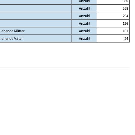
Anzahl
980
Anzahl
558
Anzahl
294
Anzahl
126
ziehende Mütter
Anzahl
101
ziehende Väter
Anzahl
24