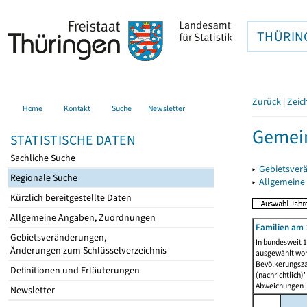
THÜRIN
Zurück
|
Zeic
Home
Kontakt
Suche
Newsletter
Gemein
STATISTISCHE DATEN
Sachliche Suche
▸
Gebietsver
Regionale Suche
▸
Allgemeine
Kürzlich bereitgestellte Daten
Allgemeine Angaben, Zuordnungen
Familien am 
Gebietsveränderungen,
In bundesweit 1
Änderungen zum Schlüsselverzeichnis
ausgewählt wor
Bevölkerungszah
Definitionen und Erläuterungen
(nachrichtlich)"
Abweichungen i
Newsletter