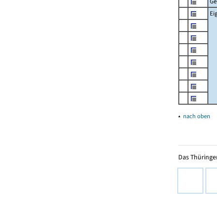
Ge
Ei
▴
nach oben
Das Thüringer