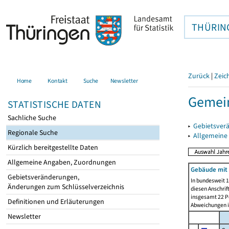
THÜRIN
Zurück
|
Zeic
Home
Kontakt
Suche
Newsletter
Gemein
STATISTISCHE DATEN
Sachliche Suche
▸
Gebietsver
Regionale Suche
▸
Allgemeine
Kürzlich bereitgestellte Daten
Allgemeine Angaben, Zuordnungen
Gebäude mit
Gebietsveränderungen,
In bundesweit 1
Änderungen zum Schlüsselverzeichnis
diesen Anschrif
insgesamt 22 Pe
Definitionen und Erläuterungen
Abweichungen i
Newsletter