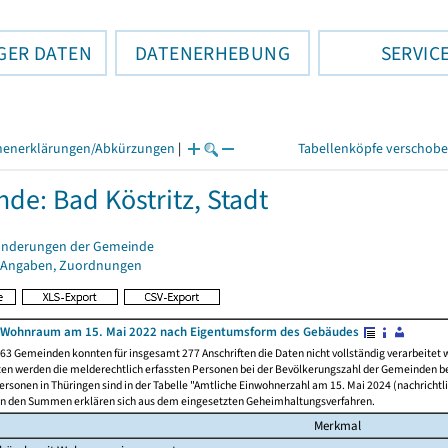
GER DATEN
DATENERHEBUNG
SERVIC
henerklärungen/Abkürzungen
|
Tabellenköpfe verschob
de: Bad Köstritz, Stadt
änderungen der Gemeinde
 Angaben, Zuordnungen
 Wohnraum am 15. Mai 2022 nach Eigentumsform des Gebäudes
63 Gemeinden konnten für insgesamt 277 Anschriften die Daten nicht vollständig verarbeitet
ten werden die melderechtlich erfassten Personen bei der Bevölkerungszahl der Gemeinden be
rsonen in Thüringen sind in der Tabelle "Amtliche Einwohnerzahl am 15. Mai 2024 (nachrichtli
n den Summen erklären sich aus dem eingesetzten Geheimhaltungsverfahren.
Merkmal