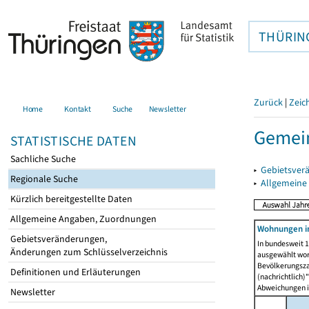
THÜRIN
Zurück
|
Zeic
Home
Kontakt
Suche
Newsletter
Gemein
STATISTISCHE DATEN
Sachliche Suche
▸
Gebietsver
Regionale Suche
▸
Allgemeine
Kürzlich bereitgestellte Daten
Allgemeine Angaben, Zuordnungen
Wohnungen i
Gebietsveränderungen,
In bundesweit 1
Änderungen zum Schlüsselverzeichnis
ausgewählt wor
Bevölkerungszah
Definitionen und Erläuterungen
(nachrichtlich)"
Abweichungen i
Newsletter