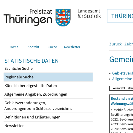
THÜRIN
Zurück
|
Zeic
Home
Kontakt
Suche
Newsletter
Gemei
STATISTISCHE DATEN
Sachliche Suche
▸
Gebietsver
Regionale Suche
▸
Allgemeine
Kürzlich bereitgestellte Daten
Allgemeine Angaben, Zuordnungen
Bestand an W
Gebietsveränderungen,
Wohnungszäh
Änderungen zum Schlüsselverzeichnis
einschließlich
Bevölkerungsfo
Definitionen und Erläuterungen
2022: Bevölker
2023: Bevölker
Newsletter
2024: Bevölker