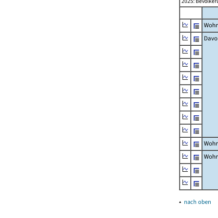
2025: Bevölker
Wohn
Davo
Wohn
Wohn
▴
nach oben