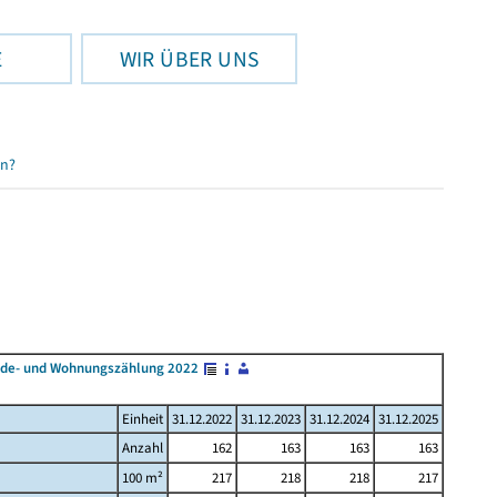
E
WIR ÜBER UNS
en?
äude- und Wohnungszählung 2022
Einheit
31.12.2022
31.12.2023
31.12.2024
31.12.2025
Anzahl
162
163
163
163
100 m²
217
218
218
217