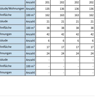
Anzahl
201
202
202
202
bäude/Wohnungen
Anzahl
135
136
136
136
hnfläche
100 m²
162
163
163
162
bäude
Anzahl
21
21
21
21
hnfläche
100 m²
38
38
38
38
hnungen
Anzahl
42
42
42
42
bäude
Anzahl
6
6
6
6
hnfläche
100 m²
17
17
17
17
hnungen
Anzahl
24
24
24
24
bäude
Anzahl
-
-
-
-
hnfläche
100 m²
-
-
-
-
hnungen
Anzahl
-
-
-
-