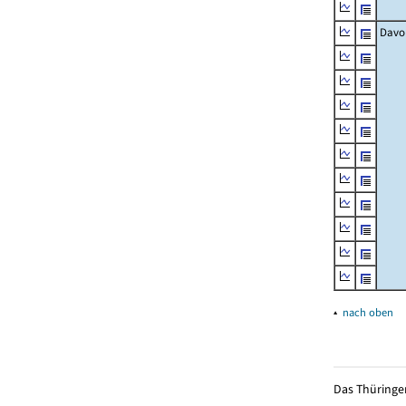
Davo
▴
nach oben
Das Thüringer