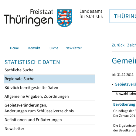
THÜRIN
Zurück
|
Zeic
Home
Kontakt
Suche
Newsletter
Gemein
STATISTISCHE DATEN
Sachliche Suche
bis 31.12.2011
Regionale Suche
▸
Gebietsver
Kürzlich bereitgestellte Daten
Allgemeine Angaben, Zuordnungen
Bevölkerung 
Gebietsveränderungen,
Änderungen zum Schlüsselverzeichnis
Grundlage der F
Der Zensus 2011
Definitionen und Erläuterungen
Die Ergebnisse
Newsletter
der Bevölkerung