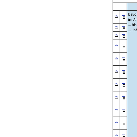
Bevö
im Al
... bi
... J