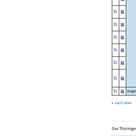
Insg
▴
nach oben
Das Thüringer