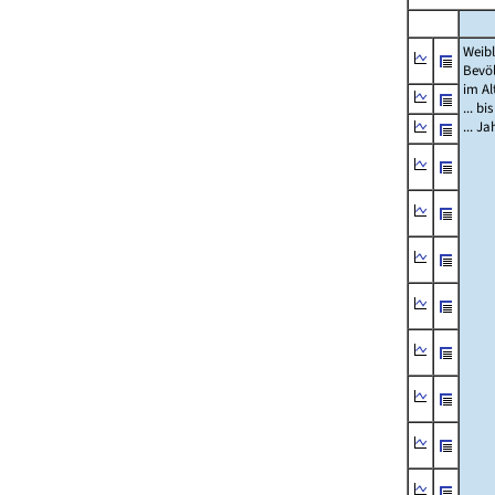
Weibl
Bevö
im Al
... bi
... J