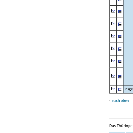
Insg
▴
nach oben
Das Thüringer