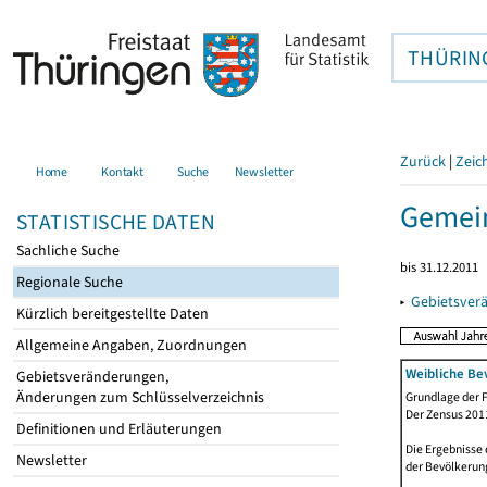
THÜRIN
Zurück
|
Zeic
Home
Kontakt
Suche
Newsletter
Gemein
STATISTISCHE DATEN
Sachliche Suche
bis 31.12.2011
Regionale Suche
▸
Gebietsver
Kürzlich bereitgestellte Daten
Allgemeine Angaben, Zuordnungen
Weibliche Be
Gebietsveränderungen,
Änderungen zum Schlüsselverzeichnis
Grundlage der F
Der Zensus 2011
Definitionen und Erläuterungen
Die Ergebnisse
Newsletter
der Bevölkerung