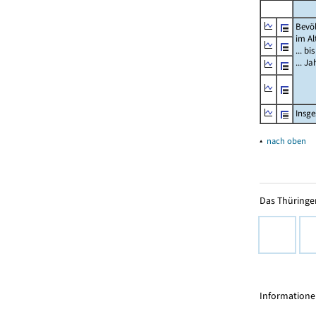
Bevö
im Al
... bi
... J
Insg
▴
nach oben
Das Thüringer
Informationen