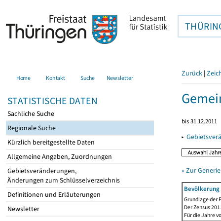
THÜRIN
Zurück
|
Zeic
Home
Kontakt
Suche
Newsletter
Gemein
STATISTISCHE DATEN
Sachliche Suche
bis 31.12.2011
Regionale Suche
▸
Gebietsver
Kürzlich bereitgestellte Daten
Allgemeine Angaben, Zuordnungen
» Zur Generie
Gebietsveränderungen,
Änderungen zum Schlüsselverzeichnis
Bevölkerung 
Definitionen und Erläuterungen
Grundlage der F
Der Zensus 2011
Newsletter
Für die Jahre v