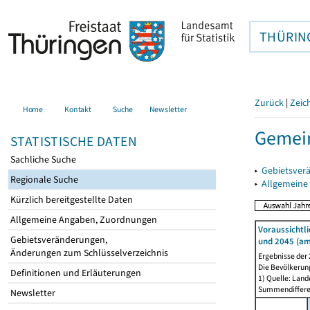
THÜRIN
Zurück
|
Zeic
Home
Kontakt
Suche
Newsletter
Gemei
STATISTISCHE DATEN
Sachliche Suche
▸
Gebietsver
Regionale Suche
▸
Allgemeine
Kürzlich bereitgestellte Daten
Allgemeine Angaben, Zuordnungen
Voraussichtl
Gebietsveränderungen,
und 2045 (am
Änderungen zum Schlüsselverzeichnis
Ergebnisse der
Die Bevölkerun
Definitionen und Erläuterungen
1) Quelle: Lan
Summendiffer
Newsletter