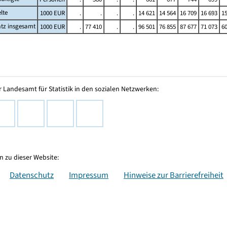
lte
1000 EUR
.
.
.
.
14 621
14 564
16 709
16 693
15
tz insgesamt
1000 EUR
.
77 410
.
.
96 501
76 855
87 677
71 073
60
 Landesamt für Statistik in den sozialen Netzwerken:
 zu dieser Website:
Datenschutz
Impressum
Hinweise zur Barrierefreiheit