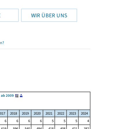
E
WIR ÜBER UNS
en?
 ab 2009
017
2018
2019
2020
2021
2022
2023
2024
6
6
6
6
5
5
5
4
619
596
540
494
418
408
421
382