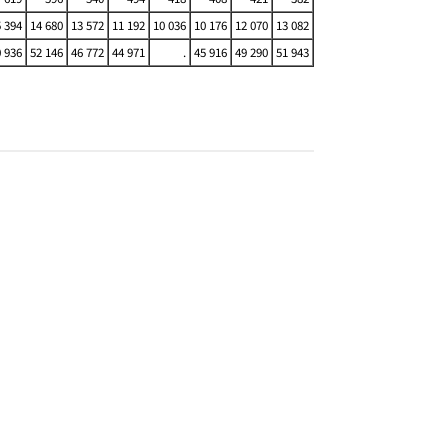
 394
14 680
13 572
11 192
10 036
10 176
12 070
13 082
 936
52 146
46 772
44 971
.
45 916
49 290
51 943