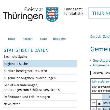
THÜRIN
Zurück
|
Zeic
Home
Kontakt
Suche
Newsletter
Gemein
STATISTISCHE DATEN
Sachliche Suche
▸
Gebietsver
Regionale Suche
▸
Allgemeine
Kürzlich bereitgestellte Daten
Allgemeine Angaben, Zuordnungen
Jahresdaten 
Gebietsveränderungen,
Betriebe von U
Änderungen zum Schlüsselverzeichnis
Betriebe und B
Definitionen und Erläuterungen
Betri
Newsletter
Besch