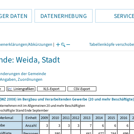
GER DATEN
DATENERHEBUNG
SERVIC
henerklärungen/Abkürzungen
|
Tabellenköpfe verschob
de: Weida, Stadt
änderungen der Gemeinde
 Angaben, Zuordnungen
(WZ 2008) im Bergbau und Verarbeitenden Gewerbe (20 und mehr Beschäftigte)
nternehmen mit im Allgemeinen 20 und mehr Beschäftigten
eschäftigte Stand Ende September
Merkmal
Einheit
2009
2010
2011
2012
2013
2014
2015
2016
2
ebe
Anzahl
3
3
3
3
7
6
6
6
äftigte
Personen
.
580
.
.
661
677
744
699