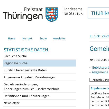
THÜRIN
Zurück
|
Zeic
Home
Kontakt
Suche
Newsletter
Gemein
STATISTISCHE DATEN
Sachliche Suche
bis 31.01.2006 
Regionale Suche
▸
Gebietsver
Kürzlich bereitgestellte Daten
▸
Allgemeine
Allgemeine Angaben, Zuordnungen
Gebietsveränderungen,
Ergebnisse d
Änderungen zum Schlüsselverzeichnis
geöffnete Beher
Definitionen und Erläuterungen
Betriebe mit 1
durchschnittli
Newsletter
durchschnittli