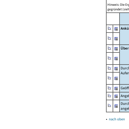
Hinweis: Die E
gegründet (sie
Ankü
Über
Durch
Aufe
Geöf
Ange
Durch
ange
▴
nach oben