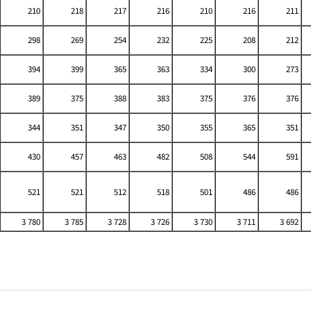
210
218
217
216
210
216
211
298
269
254
232
225
208
212
394
399
365
363
334
300
273
389
375
388
383
375
376
376
344
351
347
350
355
365
351
430
457
463
482
508
544
591
521
521
512
518
501
486
486
3 780
3 785
3 728
3 726
3 730
3 711
3 692