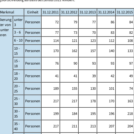
sfortschreibung auf Basis des Zensus 2022 revidiert.
Merkmal
Einheit
31.12.2011
31.12.2012
31.12.2013
31.12.2014
31.12.2015
lkerung
unter
Personen
72
79
77
86
84
ter von
3
s unter
3 - 6
Personen
77
73
70
83
82
ahren
6 - 10
Personen
114
121
123
112
108
10 -
Personen
170
162
157
140
133
15
15 -
Personen
76
90
93
93
97
18
18 -
Personen
41
41
39
42
49
20
20 -
Personen
189
155
130
101
74
25
25 -
Personen
217
217
178
170
163
30
30 -
Personen
199
184
195
196
218
35
35 -
Personen
217
211
213
207
204
40