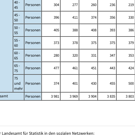
40 -
Personen
304
277
260
236
219
45
45 -
Personen
396
411
374
356
330
50
50 -
Personen
405
388
408
393
386
55
55 -
Personen
373
378
375
375
379
60
60 -
Personen
280
320
331
347
353
65
65 -
Personen
477
461
451
443
424
75
75
und
Personen
374
401
430
455
500
mehr
esamt
Personen
3 981
3 969
3 904
3 835
3 803
 Landesamt für Statistik in den sozialen Netzwerken: