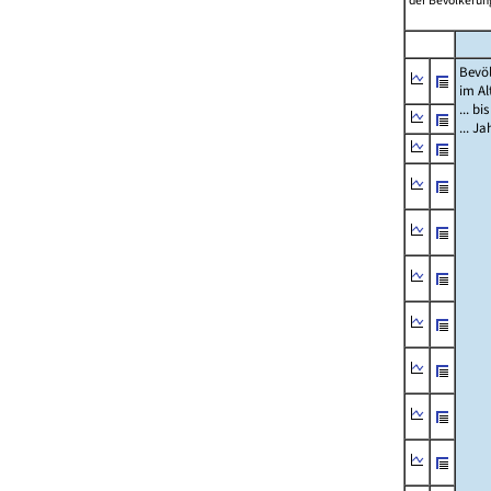
der Bevölkerung
Bevö
im Al
... bi
... J