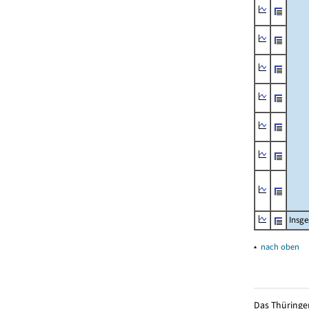
Insg
▴
nach oben
Das Thüringer