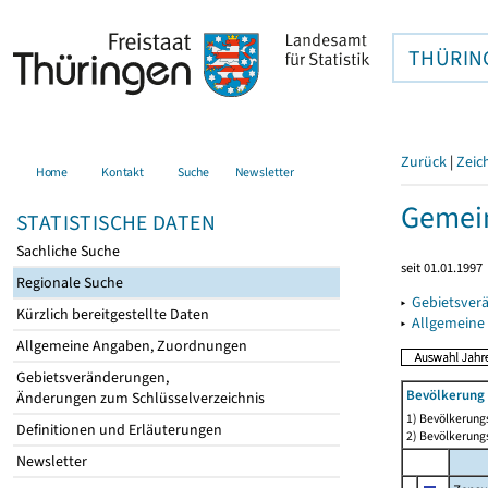
THÜRIN
Zurück
|
Zeic
Home
Kontakt
Suche
Newsletter
Gemein
STATISTISCHE DATEN
Sachliche Suche
seit 01.01.1997
Regionale Suche
▸
Gebietsver
Kürzlich bereitgestellte Daten
▸
Allgemeine
Allgemeine Angaben, Zuordnungen
Gebietsveränderungen,
Bevölkerung 
Änderungen zum Schlüsselverzeichnis
1) Bevölkerungs
Definitionen und Erläuterungen
2) Bevölkerungs
Newsletter