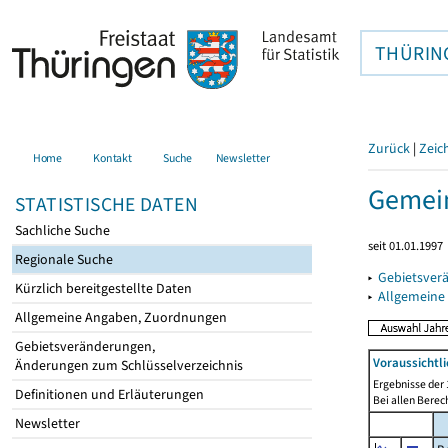
THÜRIN
Zurück
|
Zeic
Home
Kontakt
Suche
Newsletter
Gemein
STATISTISCHE DATEN
Sachliche Suche
seit 01.01.1997
Regionale Suche
▸
Gebietsver
Kürzlich bereitgestellte Daten
▸
Allgemeine
Allgemeine Angaben, Zuordnungen
Gebietsveränderungen,
Voraussichtl
Änderungen zum Schlüsselverzeichnis
Ergebnisse der 
Definitionen und Erläuterungen
Bei allen Bere
Newsletter