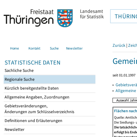
THÜRIN
Zurück
|
Zeic
Home
Kontakt
Suche
Newsletter
Gemein
STATISTISCHE DATEN
Sachliche Suche
seit 01.01.1997
Regionale Suche
▸
Gebietsver
Kürzlich bereitgestellte Daten
▸
Allgemeine
Allgemeine Angaben, Zuordnungen
Gebietsveränderungen,
Flächen nach
Änderungen zum Schlüsselverzeichnis
Quelle: Amtlic
Definitionen und Erläuterungen
Die Siedlungs- 
Die tatsächlic
Newsletter
erfolgt bis En