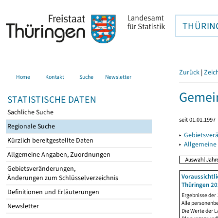
THÜRIN
Zurück
|
Zeic
Home
Kontakt
Suche
Newsletter
Gemein
STATISTISCHE DATEN
Sachliche Suche
seit 01.01.1997
Regionale Suche
▸
Gebietsver
Kürzlich bereitgestellte Daten
▸
Allgemeine
Allgemeine Angaben, Zuordnungen
Gebietsveränderungen,
Voraussichtl
Änderungen zum Schlüsselverzeichnis
Thüringen 20
Definitionen und Erläuterungen
Ergebnisse der
Alle personenb
Newsletter
Die Werte der 