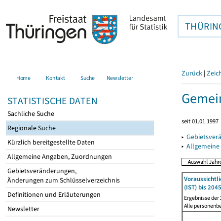
THÜRIN
Zurück
|
Zeic
Home
Kontakt
Suche
Newsletter
Gemein
STATISTISCHE DATEN
Sachliche Suche
seit 01.01.1997
Regionale Suche
▸
Gebietsver
Kürzlich bereitgestellte Daten
▸
Allgemeine
Allgemeine Angaben, Zuordnungen
Gebietsveränderungen,
Voraussichtl
Änderungen zum Schlüsselverzeichnis
(IST) bis 204
Definitionen und Erläuterungen
Ergebnisse der
Alle personenb
Newsletter