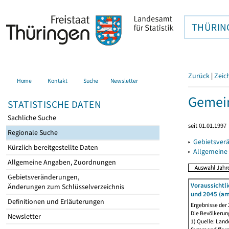
THÜRIN
Zurück
|
Zeic
Home
Kontakt
Suche
Newsletter
Gemein
STATISTISCHE DATEN
Sachliche Suche
seit 01.01.1997
Regionale Suche
▸
Gebietsver
Kürzlich bereitgestellte Daten
▸
Allgemeine
Allgemeine Angaben, Zuordnungen
Gebietsveränderungen,
Voraussichtl
Änderungen zum Schlüsselverzeichnis
und 2045 (am
Definitionen und Erläuterungen
Ergebnisse der
Die Bevölkerun
Newsletter
1) Quelle: Lan