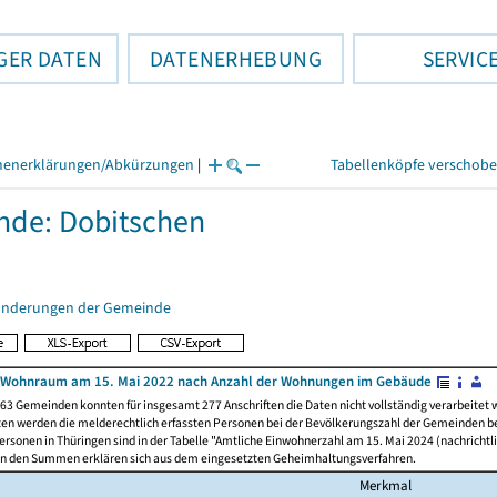
GER DATEN
DATENERHEBUNG
SERVIC
henerklärungen/Abkürzungen
|
Tabellenköpfe verschob
de: Dobitschen
änderungen der Gemeinde
 Wohnraum am 15. Mai 2022 nach Anzahl der Wohnungen im Gebäude
63 Gemeinden konnten für insgesamt 277 Anschriften die Daten nicht vollständig verarbeitet
ten werden die melderechtlich erfassten Personen bei der Bevölkerungszahl der Gemeinden be
rsonen in Thüringen sind in der Tabelle "Amtliche Einwohnerzahl am 15. Mai 2024 (nachrichtli
n den Summen erklären sich aus dem eingesetzten Geheimhaltungsverfahren.
Merkmal