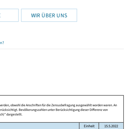
E
WIR ÜBER UNS
en?
 werden, obwohl die Anschriften für die Zensusbefragung ausgewählt worden waren. An
rücksichtigt. Bevölkerungszahlen unter Berücksichtigung dieser Differenz von
ch)" dargestellt.
Einheit
15.5.2022