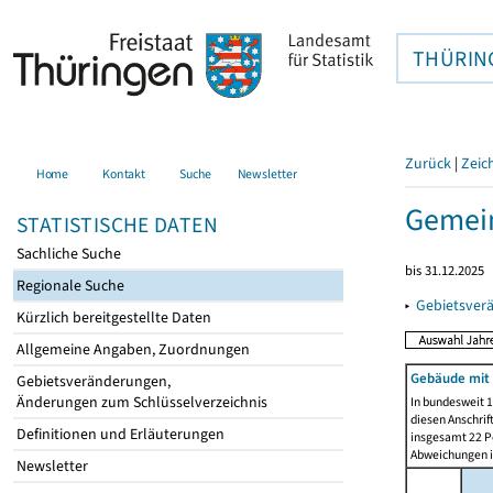
THÜRIN
Zurück
|
Zeic
Home
Kontakt
Suche
Newsletter
Gemein
STATISTISCHE DATEN
Sachliche Suche
bis 31.12.2025
Regionale Suche
▸
Gebietsver
Kürzlich bereitgestellte Daten
Allgemeine Angaben, Zuordnungen
Gebäude mit
Gebietsveränderungen,
Änderungen zum Schlüsselverzeichnis
In bundesweit 1
diesen Anschrif
Definitionen und Erläuterungen
insgesamt 22 Pe
Abweichungen i
Newsletter