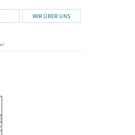
E
WIR ÜBER UNS
en?
4
5