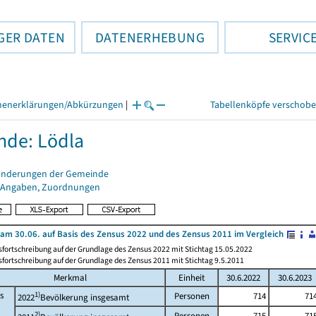
GER DATEN
DATENERHEBUNG
SERVIC
henerklärungen/Abkürzungen
|
Tabellenköpfe verschob
de: Lödla
änderungen der Gemeinde
 Angaben, Zuordnungen
am 30.06. auf Basis des Zensus 2022 und des Zensus 2011 im Vergleich
fortschreibung auf der Grundlage des Zensus 2022 mit Stichtag 15.05.2022
fortschreibung auf der Grundlage des Zensus 2011 mit Stichtag 9.5.2011
Merkmal
Einheit
30.6.2022
30.6.2023
s
1)
Personen
714
71
2022
Bevölkerung insgesamt
2)
Personen
715
71