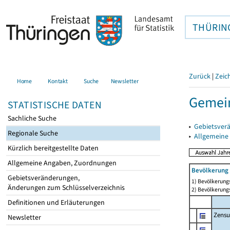
THÜRIN
Zurück
|
Zeic
Home
Kontakt
Suche
Newsletter
Gemein
STATISTISCHE DATEN
Sachliche Suche
▸
Gebietsver
Regionale Suche
▸
Allgemeine
Kürzlich bereitgestellte Daten
Allgemeine Angaben, Zuordnungen
Bevölkerung 
Gebietsveränderungen,
1) Bevölkerungs
Änderungen zum Schlüsselverzeichnis
2) Bevölkerungs
Definitionen und Erläuterungen
Zensu
Newsletter