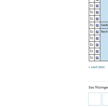
Siedl
Nachr
▴
nach oben
Das Thüringer