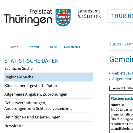
THÜRIN
Zurück
|
Zeic
Home
Kontakt
Suche
Newsletter
Gemein
STATISTISCHE DATEN
Sachliche Suche
▸
Gebietsver
Regionale Suche
▸
Allgemeine
Kürzlich bereitgestellte Daten
Allgemeine Angaben, Zuordnungen
Flächen nach
Gebietsveränderungen,
Hinweis:
Änderungen zum Schlüsselverzeichnis
Bis 2013 basie
Liegenschaftsd
Definitionen und Erläuterungen
Überführung der
resultieren Fl
Newsletter
quantifizierbar