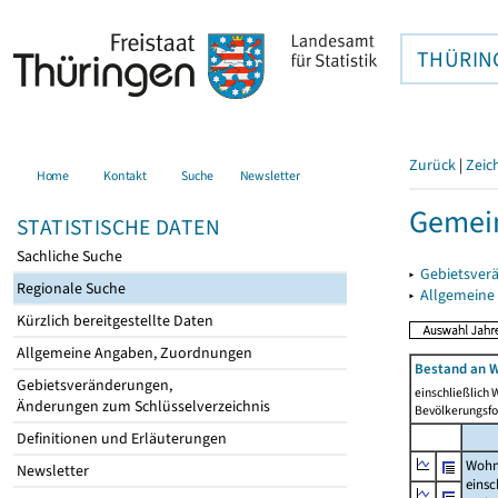
THÜRIN
Zurück
|
Zeic
Home
Kontakt
Suche
Newsletter
Gemein
STATISTISCHE DATEN
Sachliche Suche
▸
Gebietsver
Regionale Suche
▸
Allgemeine
Kürzlich bereitgestellte Daten
Allgemeine Angaben, Zuordnungen
Bestand an W
Gebietsveränderungen,
einschließlich
Änderungen zum Schlüsselverzeichnis
Bevölkerungsfo
Definitionen und Erläuterungen
Wohn
Newsletter
einsc