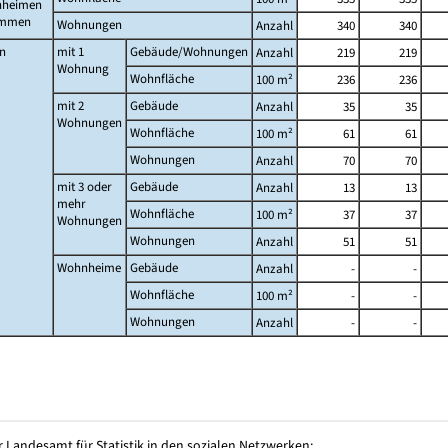
heimen
ammen
Wohnungen
Anzahl
340
340
n
mit 1
Gebäude/Wohnungen
Anzahl
219
219
Wohnung
Wohnfläche
100 m²
236
236
mit 2
Gebäude
Anzahl
35
35
Wohnungen
Wohnfläche
100 m²
61
61
Wohnungen
Anzahl
70
70
mit 3 oder
Gebäude
Anzahl
13
13
mehr
Wohnfläche
100 m²
37
37
Wohnungen
Wohnungen
Anzahl
51
51
Wohnheime
Gebäude
Anzahl
-
-
Wohnfläche
100 m²
-
-
Wohnungen
Anzahl
-
-
 Landesamt für Statistik in den sozialen Netzwerken: