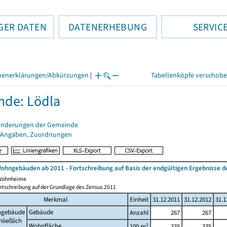
GER DATEN
DATENERHEBUNG
SERVIC
henerklärungen/Abkürzungen
|
Tabellenköpfe verschob
de: Lödla
änderungen der Gemeinde
 Angaben, Zuordnungen
ohngebäuden ab 2011 - Fortschreibung auf Basis der endgültigen Ergebnisse
 Wohnheime
rtschreibung auf der Grundlage des Zensus 2011
Merkmal
Einheit
31.12.2011
31.12.2012
31.1
gebäude
Gebäude
Anzahl
267
267
hließlich
Wohnfläche
100 m²
335
335