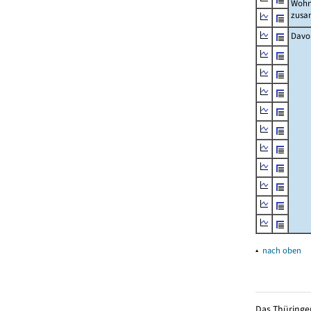
Wohn
zus
Davo
▴
nach oben
Das Thüringer