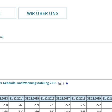
E
WIR ÜBER UNS
en?
 der Gebäude- und Wohnungszählung 2011
2.2013
31.12.2014
31.12.2015
31.12.2016
31.12.2017
31.12.2018
31.12.2019
31.12.
268
269
269
270
272
272
272
336
339
339
340
342
348
348