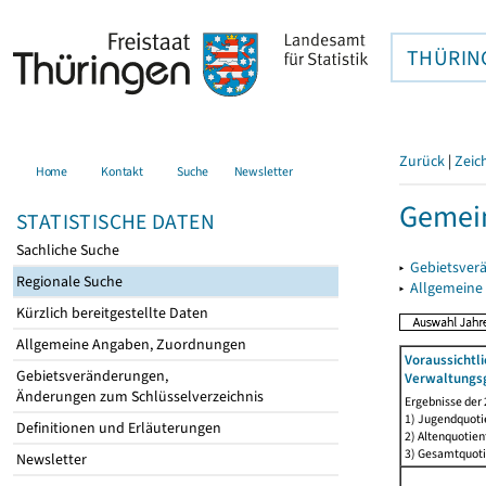
THÜRIN
Zurück
|
Zeic
Home
Kontakt
Suche
Newsletter
Gemein
STATISTISCHE DATEN
Sachliche Suche
▸
Gebietsver
Regionale Suche
▸
Allgemeine
Kürzlich bereitgestellte Daten
Allgemeine Angaben, Zuordnungen
Voraussichtl
Gebietsveränderungen,
Verwaltungsg
Änderungen zum Schlüsselverzeichnis
Ergebnisse der
1) Jugendquotie
Definitionen und Erläuterungen
2) Altenquotien
3) Gesamtquoti
Newsletter