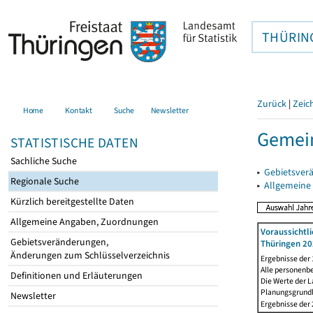
THÜRIN
Zurück
|
Zeic
Home
Kontakt
Suche
Newsletter
Gemein
STATISTISCHE DATEN
Sachliche Suche
▸
Gebietsver
Regionale Suche
▸
Allgemeine
Kürzlich bereitgestellte Daten
Allgemeine Angaben, Zuordnungen
Voraussichtl
Gebietsveränderungen,
Thüringen 20
Änderungen zum Schlüsselverzeichnis
Ergebnisse der
Alle personenb
Definitionen und Erläuterungen
Die Werte der 
Planungsgrundla
Newsletter
Ergebnisse der 2