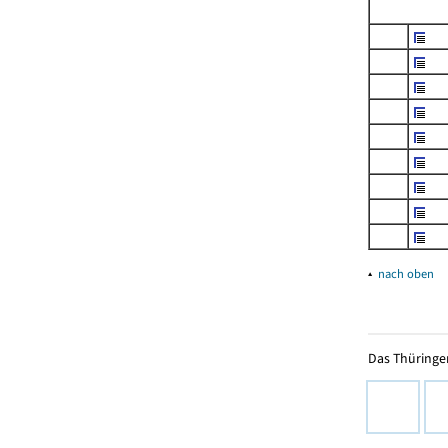
▴
nach oben
Das Thüringer