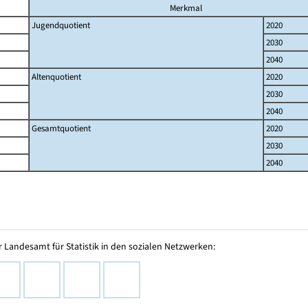
Merkmal
Jugendquotient
2020
2030
2040
Altenquotient
2020
2030
2040
Gesamtquotient
2020
2030
2040
 Landesamt für Statistik in den sozialen Netzwerken: