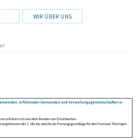
E
WIR ÜBER UNS
en?
 Gemeinden, erfüllenden Gemeinden und Verwaltungsgemeinschaften in
men erklären sich aus dem Runden von Einzelwerten.
ergebnissen der 2. rBv ab, welche als Planungsgrundlage für den Freistaat Thüringen