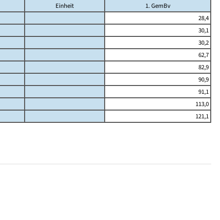
Einheit
1. GemBv
28,4
30,1
30,2
62,7
82,9
90,9
91,1
113,0
121,1