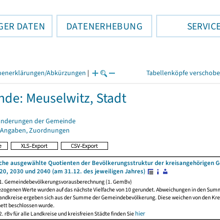
GER DATEN
DATENERHEBUNG
SERVIC
henerklärungen/Abkürzungen
|
Tabellenköpfe verschob
de: Meuselwitz, Stadt
änderungen der Gemeinde
 Angaben, Zuordnungen
iche ausgewählte Quotienten der Bevölkerungsstruktur der kreisangehörigen
20, 2030 und 2040 (am 31.12. des jeweiligen Jahres)
 1. Gemeindebevölkerungsvorausberechnung (1. GemBv)
ezogenen Werte wurden auf das nächste Vielfache von 10 gerundet. Abweichungen in den Sum
andkreise ergeben sich aus der Summe der Gemeindebevölkerung. Diese weichen von den Kreis
nett beschlossen wurde.
hier
. rBv für alle Landkreise und kreisfreien Städte finden Sie