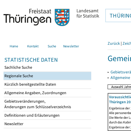
THÜRIN
Zurück
|
Zeic
Home
Kontakt
Suche
Newsletter
Gemein
STATISTISCHE DATEN
Sachliche Suche
▸
Gebietsver
Regionale Suche
▸
Allgemeine
Kürzlich bereitgestellte Daten
Allgemeine Angaben, Zuordnungen
Voraussichtl
Gebietsveränderungen,
Thüringen 20
Änderungen zum Schlüsselverzeichnis
Ergebnisse der
Alle personenb
Definitionen und Erläuterungen
Die Werte der L
durch das Kabi
Newsletter
Ergebnisse der 2