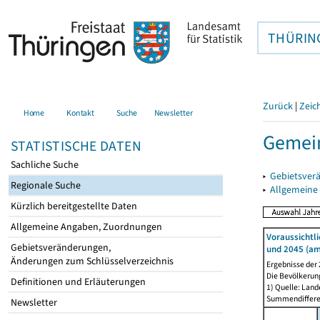
THÜRIN
Zurück
|
Zeic
Home
Kontakt
Suche
Newsletter
Gemein
STATISTISCHE DATEN
Sachliche Suche
▸
Gebietsver
Regionale Suche
▸
Allgemeine
Kürzlich bereitgestellte Daten
Allgemeine Angaben, Zuordnungen
Voraussichtl
Gebietsveränderungen,
und 2045 (am
Änderungen zum Schlüsselverzeichnis
Ergebnisse der
Die Bevölkerun
Definitionen und Erläuterungen
1) Quelle: Lan
Summendiffer
Newsletter