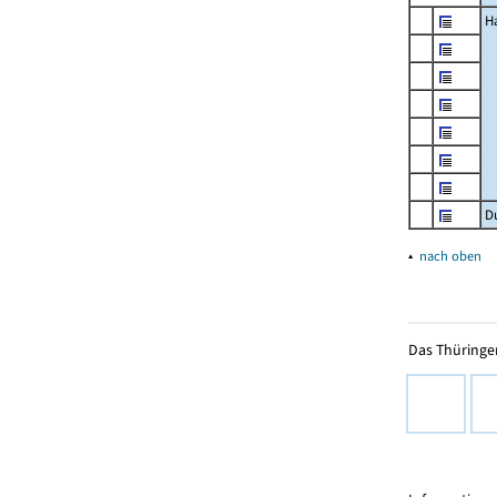
H
D
▴
nach oben
Das Thüringer