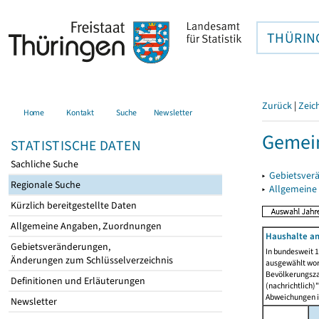
THÜRIN
Zurück
|
Zeic
Home
Kontakt
Suche
Newsletter
Gemein
STATISTISCHE DATEN
Sachliche Suche
▸
Gebietsver
Regionale Suche
▸
Allgemeine
Kürzlich bereitgestellte Daten
Allgemeine Angaben, Zuordnungen
Haushalte am
Gebietsveränderungen,
In bundesweit 1
Änderungen zum Schlüsselverzeichnis
ausgewählt wor
Bevölkerungszah
Definitionen und Erläuterungen
(nachrichtlich)"
Abweichungen i
Newsletter