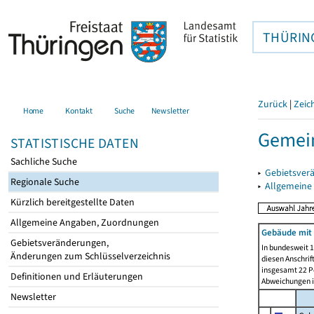
THÜRIN
Zurück
|
Zeic
Home
Kontakt
Suche
Newsletter
Gemein
STATISTISCHE DATEN
Sachliche Suche
▸
Gebietsver
Regionale Suche
▸
Allgemeine
Kürzlich bereitgestellte Daten
Allgemeine Angaben, Zuordnungen
Gebäude mit 
Gebietsveränderungen,
In bundesweit 1
Änderungen zum Schlüsselverzeichnis
diesen Anschrif
insgesamt 22 Pe
Definitionen und Erläuterungen
Abweichungen i
Newsletter