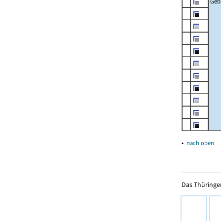
Geb
▴
nach oben
Das Thüringer