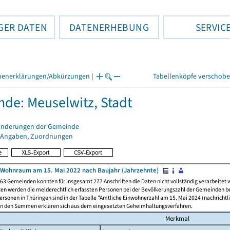
GER DATEN
DATENERHEBUNG
SERVIC
henerklärungen/Abkürzungen
|
Tabellenköpfe verschob
de: Meuselwitz, Stadt
änderungen der Gemeinde
 Angaben, Zuordnungen
Wohnraum am 15. Mai 2022 nach Baujahr (Jahrzehnte)
63 Gemeinden konnten für insgesamt 277 Anschriften die Daten nicht vollständig verarbeitet
ten werden die melderechtlich erfassten Personen bei der Bevölkerungszahl der Gemeinden be
rsonen in Thüringen sind in der Tabelle "Amtliche Einwohnerzahl am 15. Mai 2024 (nachrichtli
n den Summen erklären sich aus dem eingesetzten Geheimhaltungsverfahren.
Merkmal