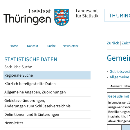
THÜRIN
Zurück
|
Zeic
Home
Kontakt
Suche
Newsletter
Gemein
STATISTISCHE DATEN
Sachliche Suche
▸
Gebietsver
Regionale Suche
▸
Allgemeine
Kürzlich bereitgestellte Daten
Allgemeine Angaben, Zuordnungen
Gebäude mit
Gebietsveränderungen,
In bundesweit 1
Änderungen zum Schlüsselverzeichnis
ausgewählt wor
Bevölkerungszah
Definitionen und Erläuterungen
(nachrichtlich)"
Abweichungen i
Newsletter