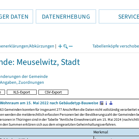
GER DATEN
DATENERHEBUNG
SERVIC
henerklärungen/Abkürzungen
|
Tabellenköpfe verschob
de: Meuselwitz, Stadt
änderungen der Gemeinde
 Angaben, Zuordnungen
 Wohnraum am 15. Mai 2022 nach Gebäudetyp-Bauweise
63 Gemeinden konnten für insgesamt 277 Anschriften die Daten nicht vollständig verarbeitet
ten werden die melderechtlich erfassten Personen bei der Bevölkerungszahl der Gemeinden be
rsonen in Thüringen sind in der Tabelle "Amtliche Einwohnerzahl am 15. Mai 2024 (nachrichtli
n den Summen erklären sich aus dem eingesetzten Geheimhaltungsverfahren.
Merkmal