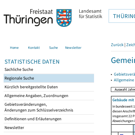
THÜRIN
Zurück
|
Zeic
Home
Kontakt
Suche
Newsletter
Gemein
STATISTISCHE DATEN
Sachliche Suche
▸
Gebietsver
Regionale Suche
▸
Allgemeine
Kürzlich bereitgestellte Daten
Allgemeine Angaben, Zuordnungen
Gebäude mit
Gebietsveränderungen,
In bundesweit 1
Änderungen zum Schlüsselverzeichnis
diesen Anschrif
insgesamt 22 Pe
Definitionen und Erläuterungen
Abweichungen i
Newsletter