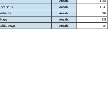
Anzahl
3 066
ndes Haus
Anzahl
1 643
ushälfte
Anzahl
607
 Haus
Anzahl
731
Gebäudetyp
Anzahl
84