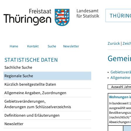
THÜRIN
Zurück
|
Zeic
Home
Kontakt
Suche
Newsletter
Gemein
STATISTISCHE DATEN
Sachliche Suche
▸
Gebietsver
Regionale Suche
▸
Allgemeine
Kürzlich bereitgestellte Daten
Allgemeine Angaben, Zuordnungen
Wohnungen i
Gebietsveränderungen,
In bundesweit 1
Änderungen zum Schlüsselverzeichnis
ausgewählt wor
Bevölkerungszah
Definitionen und Erläuterungen
(nachrichtlich)"
Abweichungen i
Newsletter