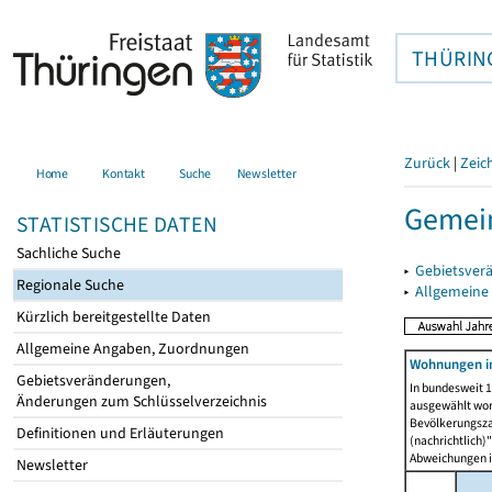
THÜRIN
Zurück
|
Zeic
Home
Kontakt
Suche
Newsletter
Gemein
STATISTISCHE DATEN
Sachliche Suche
▸
Gebietsver
Regionale Suche
▸
Allgemeine
Kürzlich bereitgestellte Daten
Allgemeine Angaben, Zuordnungen
Wohnungen i
Gebietsveränderungen,
In bundesweit 1
Änderungen zum Schlüsselverzeichnis
ausgewählt wor
Bevölkerungszah
Definitionen und Erläuterungen
(nachrichtlich)"
Abweichungen i
Newsletter