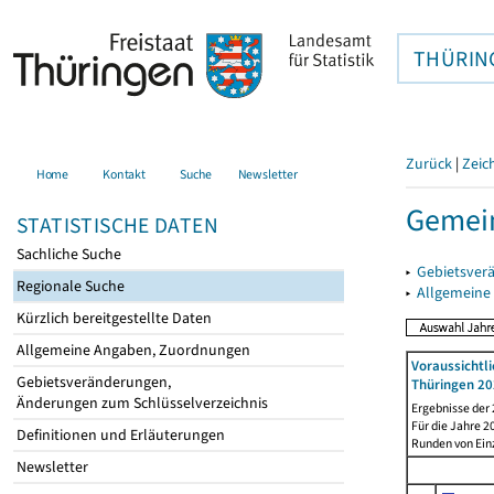
THÜRIN
Zurück
|
Zeic
Home
Kontakt
Suche
Newsletter
Gemein
STATISTISCHE DATEN
Sachliche Suche
▸
Gebietsver
Regionale Suche
▸
Allgemeine
Kürzlich bereitgestellte Daten
Allgemeine Angaben, Zuordnungen
Voraussichtl
Gebietsveränderungen,
Thüringen 20
Änderungen zum Schlüsselverzeichnis
Ergebnisse der
Für die Jahre 
Definitionen und Erläuterungen
Runden von Ein
Newsletter