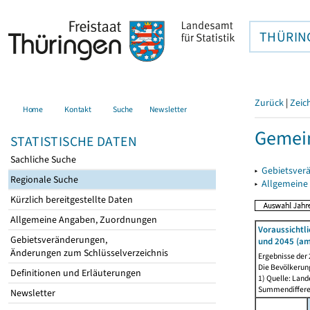
THÜRIN
Zurück
|
Zeic
Home
Kontakt
Suche
Newsletter
Gemein
STATISTISCHE DATEN
Sachliche Suche
▸
Gebietsver
Regionale Suche
▸
Allgemeine
Kürzlich bereitgestellte Daten
Allgemeine Angaben, Zuordnungen
Voraussichtl
Gebietsveränderungen,
und 2045 (am
Änderungen zum Schlüsselverzeichnis
Ergebnisse der
Die Bevölkerun
Definitionen und Erläuterungen
1) Quelle: Lan
Summendiffer
Newsletter