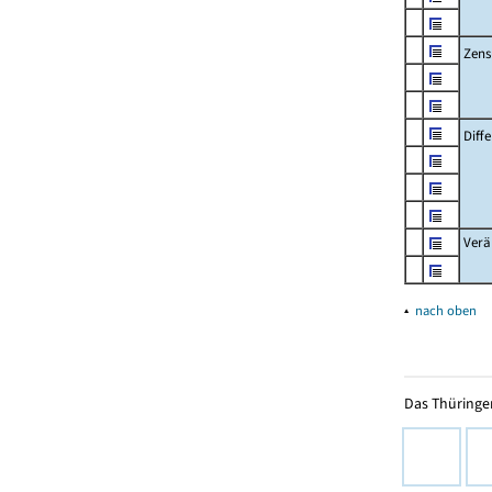
Zens
Diff
Verä
▴
nach oben
Das Thüringer