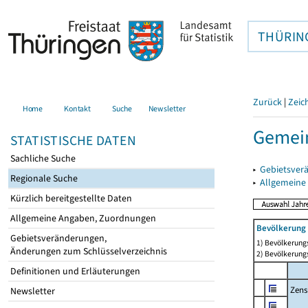
THÜRIN
Zurück
|
Zeic
Home
Kontakt
Suche
Newsletter
Gemein
STATISTISCHE DATEN
Sachliche Suche
▸
Gebietsver
Regionale Suche
▸
Allgemeine
Kürzlich bereitgestellte Daten
Allgemeine Angaben, Zuordnungen
Bevölkerung 
Gebietsveränderungen,
1) Bevölkerungs
Änderungen zum Schlüsselverzeichnis
2) Bevölkerungs
Definitionen und Erläuterungen
Zens
Newsletter