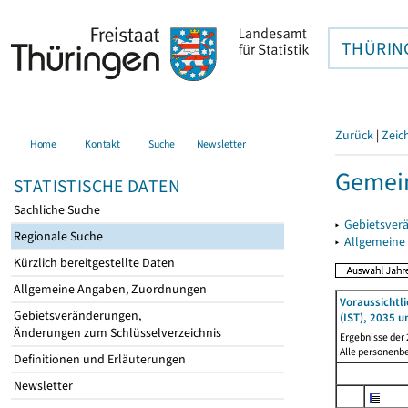
THÜRIN
Zurück
|
Zeic
Home
Kontakt
Suche
Newsletter
Gemein
STATISTISCHE DATEN
Sachliche Suche
▸
Gebietsver
Regionale Suche
▸
Allgemeine
Kürzlich bereitgestellte Daten
Allgemeine Angaben, Zuordnungen
Voraussichtl
Gebietsveränderungen,
(IST), 2035 u
Änderungen zum Schlüsselverzeichnis
Ergebnisse der
Alle personenb
Definitionen und Erläuterungen
Newsletter