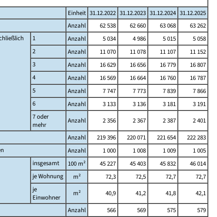
Einheit
31.12.2022
31.12.2023
31.12.2024
31.12.2025
Anzahl
62 538
62 660
63 068
63 262
hließlich
1
Anzahl
5 034
4 986
5 015
5 058
2
Anzahl
11 070
11 078
11 107
11 152
3
Anzahl
16 629
16 656
16 779
16 807
4
Anzahl
16 569
16 664
16 760
16 787
5
Anzahl
7 747
7 773
7 839
7 866
6
Anzahl
3 133
3 136
3 181
3 191
7 oder
Anzahl
2 356
2 367
2 387
2 401
mehr
Anzahl
219 396
220 071
221 654
222 283
en
Anzahl
1 000
1 008
1 009
1 005
insgesamt
100 m²
45 227
45 403
45 832
46 014
je Wohnung
m²
72,3
72,5
72,7
72,7
je
m²
40,9
41,2
41,8
42,1
Einwohner
Anzahl
566
569
575
579