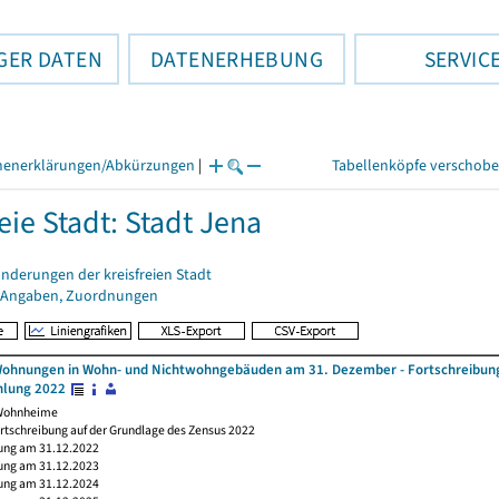
GER DATEN
DATENERHEBUNG
SERVIC
henerklärungen/Abkürzungen
|
Tabellenköpfe verschob
eie Stadt: Stadt Jena
nderungen der kreisfreien Stadt
 Angaben, Zuordnungen
ohnungen in Wohn- und Nichtwohngebäuden am 31. Dezember - Fortschreibung 
lung 2022
 Wohnheime
rtschreibung auf der Grundlage des Zensus 2022
ung am 31.12.2022
ung am 31.12.2023
ung am 31.12.2024