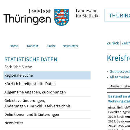
THÜRIN
Zurück
|
Zeic
Home
Kontakt
Suche
Newsletter
Kreisfr
STATISTISCHE DATEN
Sachliche Suche
▸
Gebietsverä
Regionale Suche
▸
Allgemeine
Kürzlich bereitgestellte Daten
Allgemeine Angaben, Zuordnungen
Bestand an W
Gebietsveränderungen,
Wohnungszäh
Änderungen zum Schlüsselverzeichnis
einschließlich
Bevölkerungsfo
Definitionen und Erläuterungen
2022: Bevölker
2023: Bevölker
Newsletter
2024: Bevölker